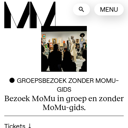
Taalswitcher
MENU
English
Nederlands
Toon andere talen
GROEPSBEZOEK ZONDER MOMU-
GIDS
Bezoek MoMu in groep en zonder
MoMu-gids.
Praktische informatie
Tickets