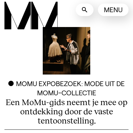
Taalswitcher
MENU
English
Nederlands
Toon andere talen
MOMU EXPOBEZOEK: MODE UIT DE
MOMU-COLLECTIE
Een MoMu-gids neemt je mee op
ontdekking door de vaste
tentoonstelling.