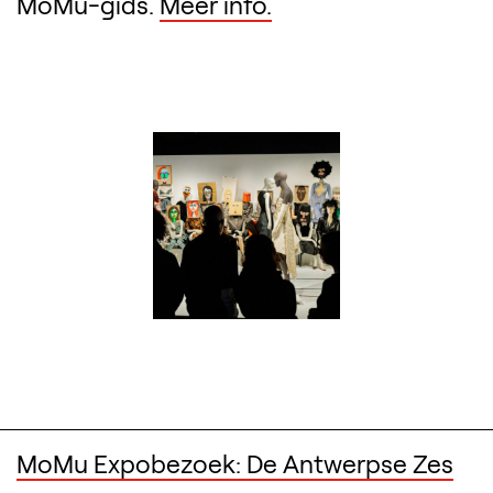
MoMu-gids.
Meer info.
MoMu Expobezoek: De Antwerpse Zes