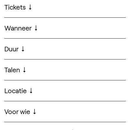
Praktische informatie
Tickets
Reserveer online
Wanneer
Doorlopend
Duur
1 uur
Talen
Nederlands, Frans, Engels & Duits
Locatie
Voor wie
Volwassenen, Jongvolwassenen
Zoek ontwerpers, 