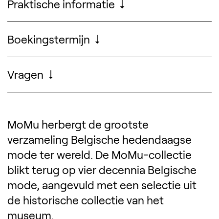
Praktische informatie
Dinsdag t.e.m. zondag tussen 10 - 18
u.
Boekingstermijn
Max. 15 personen
Gegidst aanbod kan tot 2 weken voor
€ 100 per gids (incl. € 25
de geplande dag geboekt worden.
Vragen
administratiekosten)
Voor vragen over je boeking, neem
contact op met
booking@antwerpen.be
, +32 3 339 47
MoMu herbergt de grootste
00.
verzameling Belgische hedendaagse
mode ter wereld. De MoMu-collectie
blikt terug op vier decennia Belgische
mode, aangevuld met een selectie uit
de historische collectie van het
museum.