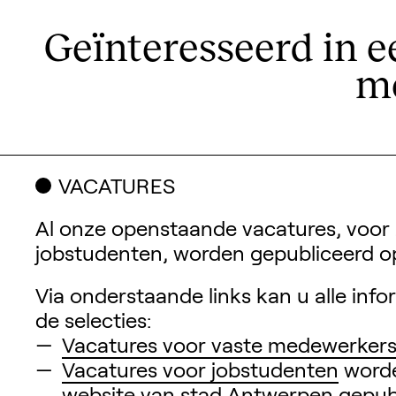
Geïnteresseerd in e
mo
VACATURES
Al onze openstaande vacatures, voor
jobstudenten, worden gepubliceerd o
Via onderstaande links kan u alle in
de selecties:
Vacatures voor vaste medewerker
Vacatures voor jobstudenten
worde
website van stad Antwerpen gepubl