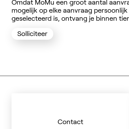
Omdat MoMu een groot aantal aanvrag
mogelijk op elke aanvraag persoonlijk
geselecteerd is, ontvang je binnen ti
(Opent in een nieuw tabbl
Solliciteer
Snelle links
Contact