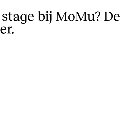
f stage bij MoMu? De
er.
tentoonstellingen, activiteiten,....