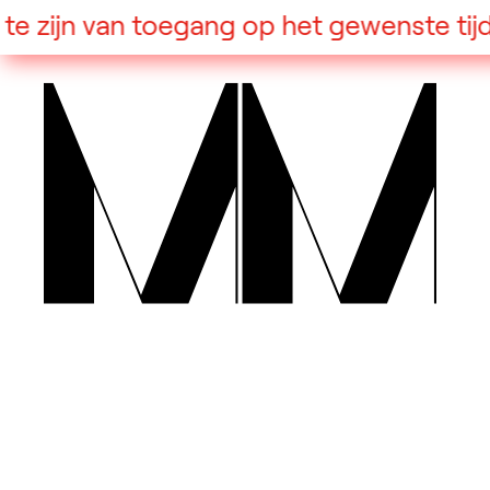
Taalswitcher
 zijn van toegang op het gewenste tijdst
English
Nederlands
Toon andere talen