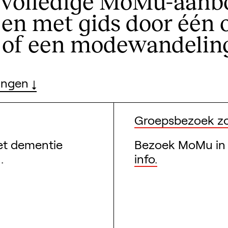
 volledige MoMu-aanb
gen met gids door één 
n of een modewandelin
lingen
Groepsbezoek z
et dementie
Bezoek MoMu in 
.
info.