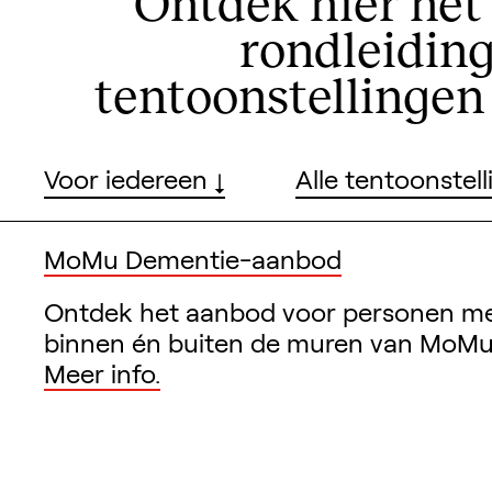
Ontdek hier het
rondleidin
tentoonstellinge
Voor wie
Voor wie
Tentoonstellingen
Tentoonstellingen
Voor iedereen
Alle tentoonstel
MoMu Dementie-aanbod
Ontdek het aanbod voor personen m
binnen én buiten de muren van MoMu
Meer info.