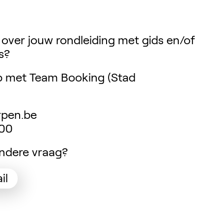
 over jouw rondleiding met gids en/of
s?
 met Team Booking (Stad
pen.be
 00
ndere vraag?
(Opent in een nieuw tabblad)
il