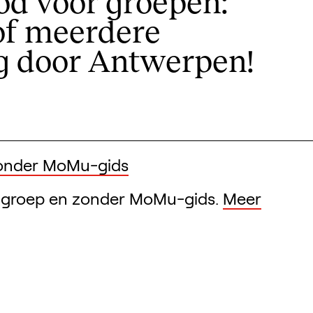
od voor groepen:
of meerdere
g door Antwerpen!
onder MoMu-gids
groep en zonder MoMu-gids.
Meer