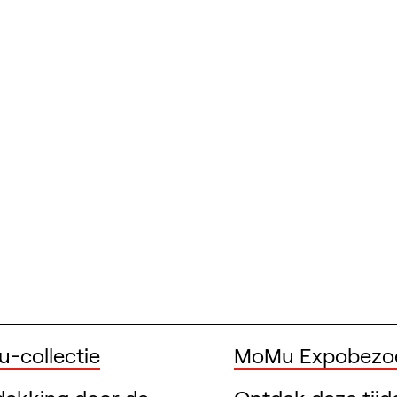
Zoek ontwerpers, 
-collectie
MoMu Expobezoe