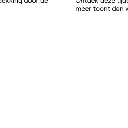
ekking door de
Ontdek deze tijd
meer toont dan wa