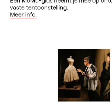
Een MoMu-gids neemt je mee op ontd
vaste tentoonstelling.
Meer info.