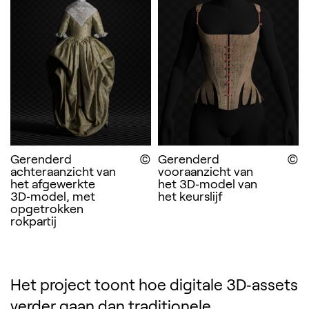
Gerenderd
Gerenderd
Display the copyright
D
achteraanzicht van
vooraanzicht van
het afgewerkte
het 3D‑model van
3D‑model, met
het keurslijf
opgetrokken
rokpartij
Het project toont hoe digitale 3D‑assets
verder gaan dan traditionele