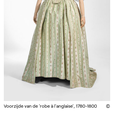
Voorzijde van de 'robe à l'anglaise', 1780-1800
D