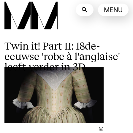
Taalswitcher
MENU
English
Nederlands
Toon andere talen
Twin it! Part II: 18de-
eeuwse 'robe à l'anglaise'
leeft verder in 3D