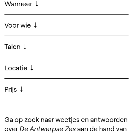
Wanneer
Van
01.07.2026
—
10.00
tot en met
31.08.2026
—
18.00
Voor wie
Voor avonturiers vanaf 5 jaar
Talen
Zoek ontwerpers, 
Nederlands & Engels
Locatie
Prijs
Koop je inkomtickets
en vraag je gratis
boekje aan de balie.
Ga op zoek naar weetjes en antwoorden
over
De Antwerpse Zes
aan de hand van