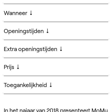
Wanneer
28 september 2018 tot en met 24
februari 2019
Openingstijden
Zoek ontwerpers, 
Extra openingstijden
Prijs
Gratis, een ticket reserveren is niet
nodig
Toegankelijkheid
In het najaar van 2018 presenteert MoMu