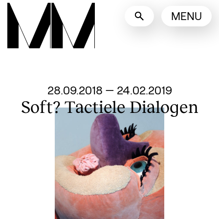
Taalswitcher
MENU
English
Nederlands
Toon andere talen
Van
28.09.2018
—
24.02.2019
Soft? Tactiele Dialogen