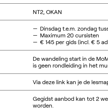
NT2, OKAN
Dinsdag t.e.m. zondag tuss
Maximum 20 cursisten
€ 145 per gids (incl. € 5 a
De wandeling start in de MoM
Zoek ontwerpers, 
is geen rondleiding in het m
Via deze link kan je de les
Gegidst aanbod kan tot 2 w
worden.