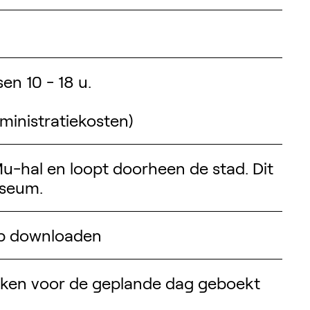
en 10 - 18 u.
dministratiekosten)
u-hal en loopt doorheen de stad. Dit
tentoonstellingen, activiteiten,....
useum.
map downloaden
eken voor de geplande dag geboekt