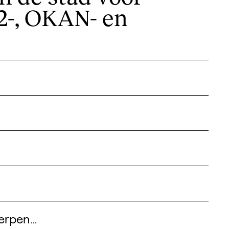
2-, OKAN- en
erpen…