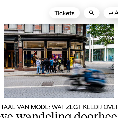
Tickets
(Opens in a new ta
 TAAL VAN MODE: WAT ZEGT KLEDIJ OVER
eve wandeling doorhee