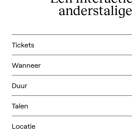
anderstalig
Praktische informatie
Tickets
Wanneer
Duur
Talen
Locatie