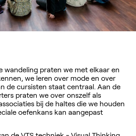
ve wandeling praten we met elkaar en
 kennen, we leren over mode en over
an de cursisten staat centraal. Aan de
ters praten we over onszelf als
ssociaties bij de haltes die we houden
peciale oefenkans kan aangepast
an de VTS techniek - Visual Thinking