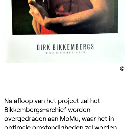
D
Na afloop van het project zal het
Bikkembergs-archief worden
overgedragen aan MoMu, waar het in
optimale omstandigheden zal worden