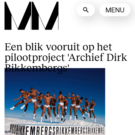
Taalswitcher
MENU
English
Nederlands
Toon andere talen
Een blik vooruit op het
pilootproject 'Archief Dirk
Bikkembergs'