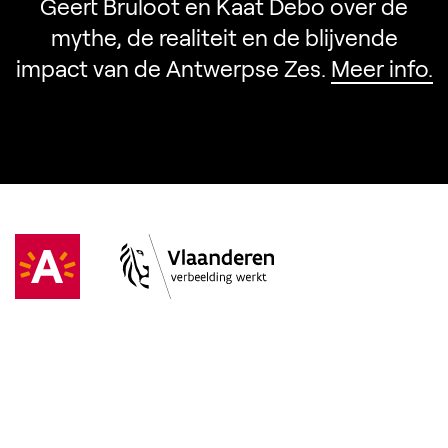
Geert Bruloot en Kaat Debo over de
mythe, de realiteit en de blijvende
impact van de Antwerpse Zes.
Meer info.
Visit Antwerpen
(Opent in een nieuw tabblad)
Vlaanderen
(Opent in een nieuw tabblad)