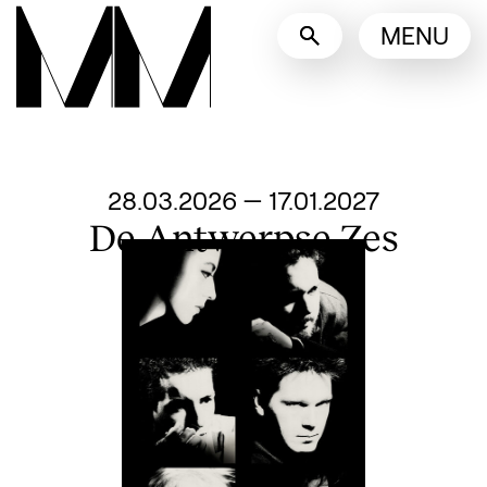
Taalswitcher
MENU
English
Nederlands
Toon andere talen
Van
28.03.2026
—
17.01.2027
De Antwerpse Zes