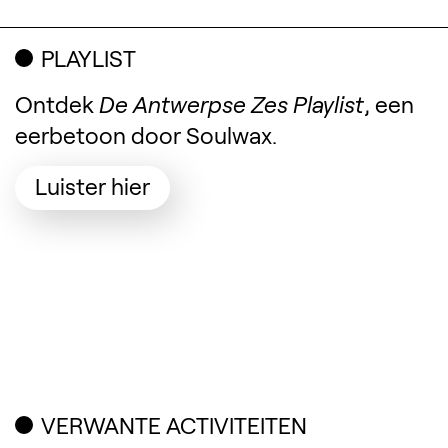
PLAYLIST
Ontdek
De Antwerpse Zes Playlist
, een
eerbetoon door Soulwax.
(Opent in een nieuw tabblad)
Luister hier
VERWANTE ACTIVITEITEN
Verwante inhoud