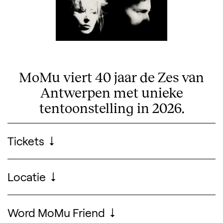
MoMu viert 40 jaar de Zes van
Antwerpen met unieke
tentoonstelling in 2026.
Praktische informatie
Tickets
Koop een ticket
Locatie
Word MoMu Friend